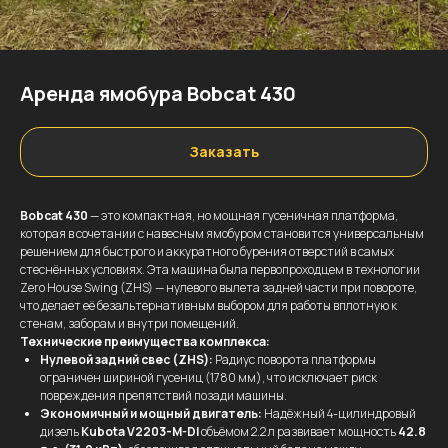
Аренда ямобура Bobcat 430
Заказать
Bobcat 430
— это компактная, но мощная гусеничная платформа,
которая в сочетании с навесным ямобуром становится универсальным
решением для быстрого и аккуратного бурения отверстий в самых
стеснённых условиях. Эта машина была первопроходцем в технологии
Zero House Swing (ZHS) — нулевого вылета задней части при повороте,
что делает её безальтернативным выбором для работы вплотную к
стенам, заборам и внутри помещений.
Технические преимущества комплекса:
Нулевой задний свес (ZHS):
Радиус поворота платформы
ограничен шириной гусениц (1780 мм), что исключает риск
повреждения препятствий позади машины.
Экономичный и мощный двигатель:
Надёжный 4-цилиндровый
дизель
Kubota V2203-M-DI
объёмом 2.2 л развивает мощность
42.8