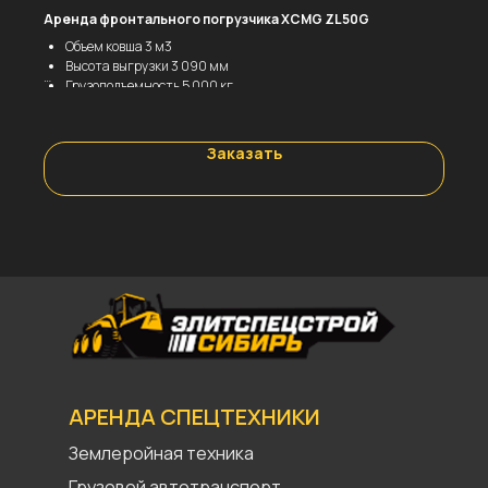
Аренда фронтального погрузчика XCMG ZL50G
Объем ковша 3 м3
Высота выгрузки 3 090 мм
Грузоподъемность 5 000 кг
Эксплуатационная масса 17,5 т
ЦЕНА
За смену – 13000 р.
Заказать
За час – 1625 р.
АРЕНДА СПЕЦТЕХНИКИ
Землеройная техника
Грузовой автотранспорт