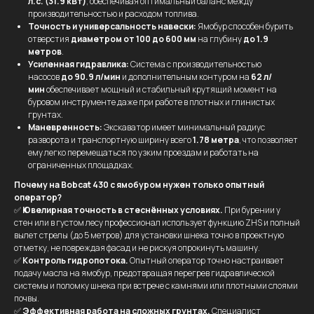
л.с. (31.9 кВт)
, обеспечивая оптимальный баланс между
производительностью и расходом топлива.
Точность и универсальность навески:
Ямобур способен бурить
отверстия
диаметром от 100 до 600 мм
на глубину
до 1.9
метров
.
Усиленная гидравлика:
Система с производительностью
насосов
до 90.9 л/мин
и дополнительным контуром на
62 л/
мин
обеспечивает мощный и стабильный крутящий момент на
буровом инструменте даже при работе в плотных и глинистых
грунтах.
Маневренность:
Экскаватор имеет минимальный радиус
разворота и транспортную ширину всего
1.78 метра
, что позволяет
ему легко перемещаться по узким проездам и работать на
ограниченных площадках.
Почему на Bobcat 430 с ямобуром нужен только опытный
оператор?
✅
Ювелирная точность в стеснённых условиях.
При бурении у
стен или в густом лесу профессионал использует функцию ZHS и полный
вылет стрелы (до 5 метров) для установки шнека точно в проектную
отметку, не повреждая фасад и не рискуя опрокинуть машину.
✅
Контроль гидропотока.
Опытный оператор точно настраивает
подачу масла на ямобур, предотвращая перегрев гидравлической
системы и поломку шнека при встрече с камнями или плотными слоями
почвы.
✅
Эффективная работа на сложных грунтах.
Специалист