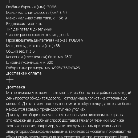
Глубина бурения (мм): 3066
Максимальная скорость (км/ч): 4,7
Максимальная сила тяги, кН: 38,9
Вид шасси: гусеницы
Тип двигателя: дизельный
Число и расположение цилиндров: 4
Производитель двигателя (марка): KUBOTA
Мощность двигателя (л.с.): 58
Общий вес, т: 3,6
Колесная (гусеничная) база, мм: 1801
Ширина гусеницы, мм: 320
Габаритные размеры, мм: 4925x1780x2426
Доставка и оплата
Доставка
Мы понимаем, что время — это деньги, особенно на стройке, где каждый
день простоя обходится дорого. Поэтому наша логистика отточена до
мелочей. Доставляем технику вовремя и в любую точку, даже если объект
находится в самых труднодоступных уголках.
Для крупногабаритных машин мы используем низкорамные тралы —
это надёжный и удобный способ доставки тяжёлой техники. Если же
техника полегче, например, мини-погрузчики, мы привозим их на
эвакуаторах. Самоходные машины, такие как самосвалы, прибывают на
объект своим ходом, экономя вам средства на транспортировке. Наша