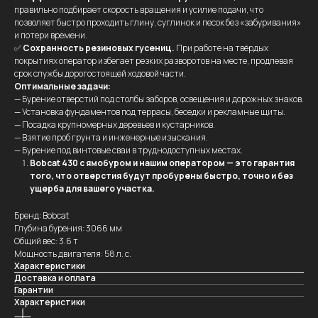
правильно подбирает скорость вращения и усилие подачи, что
позволяет быстро проходить глину, суглинок и песок без «забуривания»
и потери времени.
✅
Сохранность резиновых гусениц.
При работе на твёрдых
покрытиях оператор избегает резких разворотов на месте, продлевая
срок службы дорогостоящей ходовой части.
Оптимальные задачи:
— Бурение отверстий под столбы заборов, освещения и дорожных знаков.
— Установка фундаментов под террасы, беседки и рекламные щиты.
— Посадка крупномерных деревьев и кустарников.
— Взятие проб грунта и инженерные изыскания.
— Бурение под винтовые сваи в труднодоступных местах.
Bobcat 430 с ямобуром и нашим оператором — это гарантия
того, что отверстия будут пробурены быстро, точно и без
ущерба для вашего участка.
Бренд: Bobcat
Глубина бурения: 3066 мм
Общий вес: 3.6 т
Мощность двигателя: 58 л. с.
Характеристики
Доставка и оплата
Гарантии
Характеристики