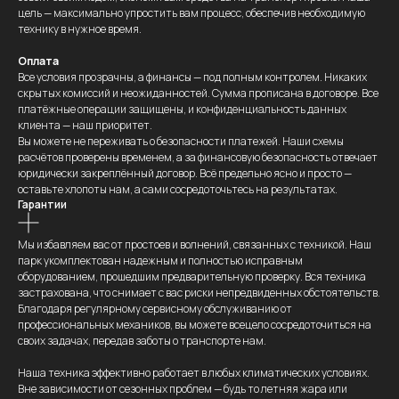
цель — максимально упростить вам процесс, обеспечив необходимую
технику в нужное время.
Оплата
Все условия прозрачны, а финансы — под полным контролем. Никаких
скрытых комиссий и неожиданностей. Сумма прописана в договоре. Все
платёжные операции защищены, и конфиденциальность данных
клиента — наш приоритет.
Вы можете не переживать о безопасности платежей. Наши схемы
расчётов проверены временем, а за финансовую безопасность отвечает
юридически закреплённый договор. Всё предельно ясно и просто —
оставьте хлопоты нам, а сами сосредоточьтесь на результатах.
Гарантии
Мы избавляем вас от простоев и волнений, связанных с техникой. Наш
парк укомплектован надежным и полностью исправным
оборудованием, прошедшим предварительную проверку. Вся техника
застрахована, что снимает с вас риски непредвиденных обстоятельств.
Благодаря регулярному сервисному обслуживанию от
профессиональных механиков, вы можете всецело сосредоточиться на
своих задачах, передав заботы о транспорте нам.
Наша техника эффективно работает в любых климатических условиях.
Вне зависимости от сезонных проблем — будь то летняя жара или