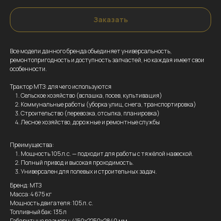
Заказать
Все модели данного бренда объединяет универсальность,
ремонтопригодность и доступность запчастей, но каждая имеет свои
особенности.
Трактор МТЗ: для чего используются
Сельское хозяйство (вспашка, посев, культивация)
Коммунальные работы (уборка улиц, снега, транспортировка)
Строительство (перевозка, отсыпка, планировка)
Лесное хозяйство, дорожные и ремонтные службы
Преимущества:
Мощность 105 л.с. — подходит для работы с тяжёлой навеской.
Полный привод и высокая проходимость.
Универсален для полевых и строительных задач.
Бренд: МТЗ
Масса: 4 675 кг
Мощность двигателя: 105 л. с.
Топливный бак: 135 л
Габаритные размеры: 4150х2250х2840 мм