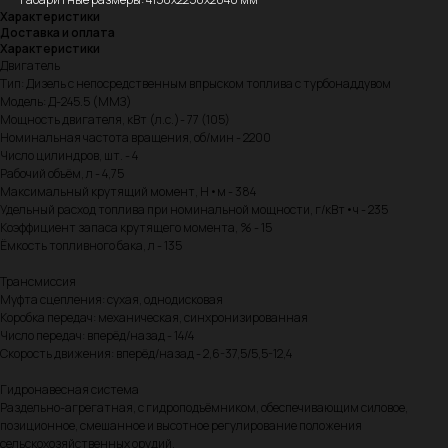
Характеристики
Доставка и оплата
Характеристики
Двигатель
Тип: Дизель с непосредственным впрыском топлива с турбонаддувом
Модель: Д-245.5 (ММЗ)
Мощность двигателя, кВт (л.с.)- 77 (105)
Номинальная частота вращения, об/мин - 2200
Число цилиндров, шт. - 4
Рабочий объём, л - 4,75
Максимальный крутящий момент, Н•м - 384
Удельный расход топлива при номинальной мощности, г/кВт•ч - 235
Коэффициент запаса крутящего момента, % - 15
Ёмкость топливного бака, л - 135
Трансмиссия
Муфта сцепления: сухая, однодисковая
Коробка передач: механическая, синхронизированная
Число передач: вперёд/назад - 14/4
Скорость движения: вперёд/назад - 2,6-37,5/5,5-12,4
Гидронавесная система
Раздельно-агрегатная, с гидроподъёмником, обеспечивающим силовое,
позиционное, смешанное и высотное регулирование положения
сельскохозяйственных орудий.