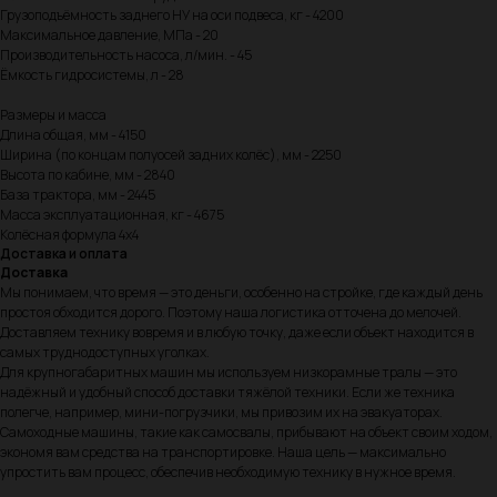
Грузоподъёмность заднего НУ на оси подвеса, кг - 4200
Максимальное давление, МПа - 20
Производительность насоса, л/мин. - 45
Ёмкость гидросистемы, л - 28
Размеры и масса
Длина общая, мм - 4150
Ширина (по концам полуосей задних колёс), мм - 2250
Высота по кабине, мм - 2840
База трактора, мм - 2445
Масса эксплуатационная, кг - 4675
Колёсная формула 4х4
Доставка и оплата
Доставка
Мы понимаем, что время — это деньги, особенно на стройке, где каждый день
простоя обходится дорого. Поэтому наша логистика отточена до мелочей.
Доставляем технику вовремя и в любую точку, даже если объект находится в
самых труднодоступных уголках.
Для крупногабаритных машин мы используем низкорамные тралы — это
надёжный и удобный способ доставки тяжёлой техники. Если же техника
полегче, например, мини-погрузчики, мы привозим их на эвакуаторах.
Самоходные машины, такие как самосвалы, прибывают на объект своим ходом,
экономя вам средства на транспортировке. Наша цель — максимально
упростить вам процесс, обеспечив необходимую технику в нужное время.