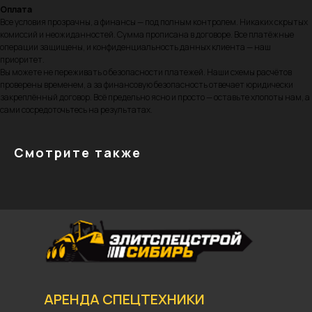
Оплата
Все условия прозрачны, а финансы — под полным контролем. Никаких скрытых
комиссий и неожиданностей. Сумма прописана в договоре. Все платёжные
операции защищены, и конфиденциальность данных клиента — наш
приоритет.
Вы можете не переживать о безопасности платежей. Наши схемы расчётов
проверены временем, а за финансовую безопасность отвечает юридически
закреплённый договор. Всё предельно ясно и просто — оставьте хлопоты нам, а
сами сосредоточьтесь на результатах.
Смотрите также
АРЕНДА СПЕЦТЕХНИКИ