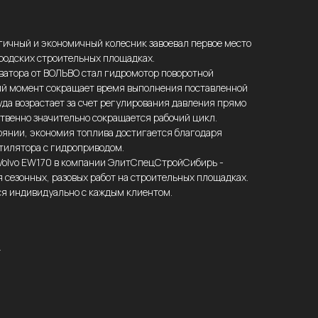
гичный и экономичный колесник завоевал первое место
ородских строительных площадках.
атора от ВОЛЬВО стал гидромотор поворотной
й момент сокращает время выполнения поставленной
уда возрастает за счет регулирования давления прямо
твенно значительно сокращается рабочий цикл.
оянии, экономия топлива достигается благодаря
тилятора с гидроприводом.
 Volvo EW170 в компании ЭлитСпецСтройСибирь -
сезонных, разовых работ на строительных площадках.
ся индивидуально с каждым клиентом.
т