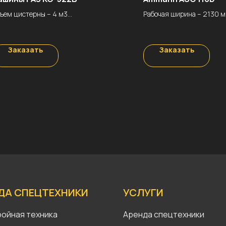
ъем цистерны – 4 м3
Рабочая ширина – 2130 
убина всасывания – 4 м
Эксплуатационная масса
оизводительность насоса –
кг
0 м3/ч
Амплитуда вибрации – 1.
Заказать
Заказать
щность двигателя – 125 л.с.
мм
щий вес – 8.1 т
Частота вибрации – 32/3
баритные размеры –
Мощность – 119 кВт
600х2300х2600 мм
ЦЕНА
ЕНА
За смену (7+1 ч.) – 13600
 смену (7+1 ч.) – 9000 р.
За час – 1700 р.
 час – 1125 р.
ДА СПЕЦТЕХНИКИ
УСЛУГИ
ойная техника
Аренда спецтехники