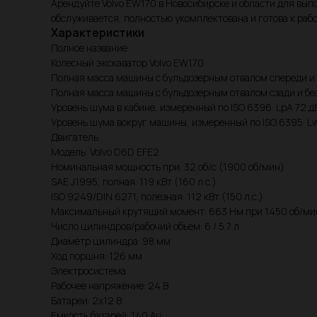
Арендуйте Volvo EW170 в Новосибирске и области для вы
обслуживается, полностью укомплектована и готова к рабо
Характеристики
Полное название
Колесный экскаватор Volvo EW170
Полная масса машины с бульдозерным отвалом спереди и 
Полная масса машины с бульдозерным отвалом сзади и без
Уровень шума в кабине, измеренный по ISO 6396: LpA 72 д
Уровень шума вокруг машины, измеренный по ISO 6395: L
Двигатель
Модель: Volvo D6D EFE2
Номинальная мощность при: 32 об/с (1900 об/мин)
SAE J1995, полная: 119 кВт (160 л.с.)
ISO 9249/DIN 6271, полезная: 112 кВт (150 л.с.)
Максимальный крутящий момент: 663 Нм при 1450 об/ми
Число цилиндров/рабочий объем: 6 / 5.7 л
Диаметр цилиндра: 98 мм
Ход поршня: 126 мм
Электросистема
Рабочее напряжение: 24 В
Батареи: 2х12 В
Емкость батарей: 140 Ач