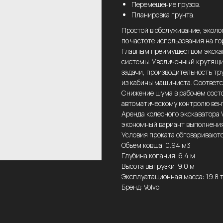
Перемещение грузов.
Планировка грунта.
Простой в обслуживание, эколо
по частоте использования на г
Главным преимуществом экскав
системы. Увеличенный крутящи
задачи, производительность тр
из кабины машиниста. Соответс
Снижение шума в рабочем сост
автоматическому контролю вен
Аренда колесного экскаватора
экономный вариант выполнения 
Условия проката обговаривают
Объем ковша: 0.94 м3
Глубина копания: 6.4 м
Высота выгрузки: 9.0 м
Эксплуатационная масса: 19.8 
Бренд: Volvo