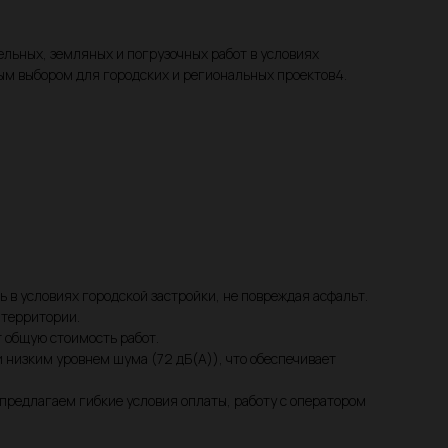
ьных, земляных и погрузочных работ в условиях
ым выбором для городских и региональных проектов4.
ь в условиях городской застройки, не повреждая асфальт.
 территории.
т общую стоимость работ.
низким уровнем шума (72 дБ(А)), что обеспечивает
 предлагаем гибкие условия оплаты, работу с оператором