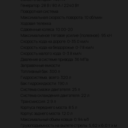
Генератор: 28 В / 80 А / 2240 Вт
Поворотная система
Максимальная скорость поворота: 10 об/мин
Ходовая тележка
Сдвоенные колеса: 10.00-20
Максимальеное тяговое усилие (полезное): 95 кН
Скорость хода на дороге: 0-35.0 км/ч
Скорость хода на бездорожье: 0-7.8 км/ч
Скорость малого хода: 0-3.8 км/ч
Давление в системе привода: 36 МПа
Заправочные емкости
Топливный бак: 300 л
Гидросистема, всего: 320 л
Бак гидрожидкости: 190 л
Система смазки двигателя: 25 л
Система охлаждения двигателя: 22 л
Трансмиссия: 2.9 л
Корпуса переднего моста: 8.5 л
Корпус заднего моста: 12.0 л
Максимальный объем ковша: 0,94 м3
Грузоподъемность на вылете стрелы: 5,62 х 6,0 т х м