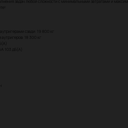
полнения задач любой сложности с минимальными затратами и макси
те!
аутригерами сзади: 19 800 кг
 аутригеров: 18 300 кг
Б(А)
wA 103 дБ(А)
н