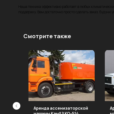
Наша техника эффективно работает в любых климатически
поддержку. Вам достаточно просто сделать заказ, будучи 
Смотрите также
Аренда ассенизаторской
А
машины КамАЗ КО-514
м