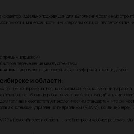
кскаватор, идеально подходящий для выполнения различных строител
 мобильности, маневренности и универсальности, он является отличн
s с прямым впрыском)
ет быстрое перемещение между объектами
дования
: гидромолот, гидроножницы, грейферный захват и другое
сибирске и области:
зволяет легко перемещаться по дорогам общего пользования и работат
котлованов, погрузочных работ, демонтажа конструкций и планировки
одом топлива и соответствует экологическим стандартам, что снижае
дована системами управления гидравликой (ASWM), кондиционером и 
EW170 в Новосибирске и области — это быстрое и удобное решение. Мы