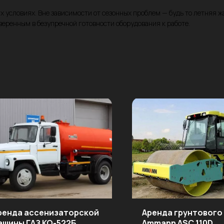
х условиях. Вне зависимости от сезонных проблем — будь то летняя 
уверенным в безупречной готовности оборудования к работе.
ренда ассенизаторской
Аренда грунтового
ашины ГАЗ КО-522Б
Ammann ASC 110D