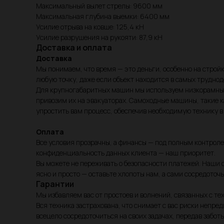
Максимальный вылет стрелы: 9600 мм
Максимальная глубина выемки: 6400 мм
Усилие отрыва на ковше: 125,4 кН
Усилие разрушения на рукояти: 87,9 кН
Доставка и оплата
Доставка
Мы понимаем, что время — это деньги, особенно на стройк
любую точку, даже если объект находится в самых труднод
Для крупногабаритных машин мы используем низкорамные 
привозим их на эвакуаторах. Самоходные машины, такие к
упростить вам процесс, обеспечив необходимую технику в
Оплата
Все условия прозрачны, а финансы — под полным контрол
конфиденциальность данных клиента — наш приоритет.
Вы можете не переживать о безопасности платежей. Наши 
ясно и просто — оставьте хлопоты нам, а сами сосредоточь
Гарантии
Мы избавляем вас от простоев и волнений, связанных с 
Вся техника застрахована, что снимает с вас риски непр
всецело сосредоточиться на своих задачах, передав заботы