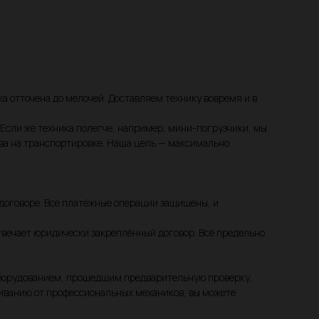
ка отточена до мелочей. Доставляем технику вовремя и в
Если же техника полегче, например, мини-погрузчики, мы
тва на транспортировке. Наша цель — максимально
договоре. Все платёжные операции защищены, и
твечает юридически закреплённый договор. Всё предельно
 оборудованием, прошедшим предварительную проверку.
живанию от профессиональных механиков, вы можете