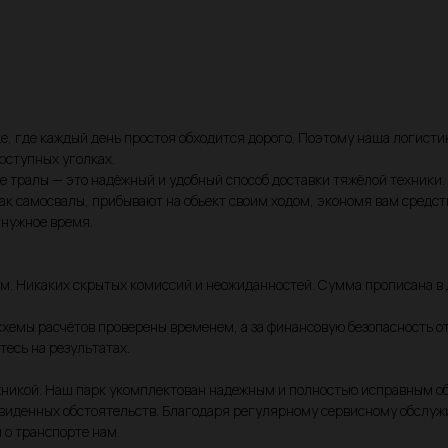
е, где каждый день простоя обходится дорого. Поэтому наша логисти
оступных уголках.
тралы — это надёжный и удобный способ доставки тяжёлой техники. 
ак самосвалы, прибывают на объект своим ходом, экономя вам средс
 нужное время.
ем. Никаких скрытых комиссий и неожиданностей. Сумма прописана в 
схемы расчётов проверены временем, а за финансовую безопасность о
тесь на результатах.
техникой. Наш парк укомплектован надежным и полностью исправным
едвиденных обстоятельств. Благодаря регулярному сервисному обслу
 о транспорте нам.