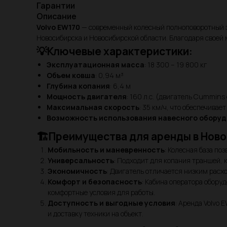
Гарантии
Описание
Volvo EW170
— современный колесный полноповоротный э
Новосибирска и Новосибирской области. Благодаря своей
💡Ключевые характеристики:
Эксплуатационная масса
: 18 300 – 19 800 кг
Объем ковша
: 0,94 м³
Глубина копания
: 6,4 м
Мощность двигателя
: 160 л.с. (двигатель Cummin
Максимальная скорость
: 35 км/ч, что обеспечива
Возможность использования навесного обору
🏗️Преимущества для аренды в Ново
Мобильность и маневренность
: Колесная база по
Универсальность
: Подходит для копания траншей, 
Экономичность
: Двигатель отличается низким расх
Комфорт и безопасность
: Кабина оператора обору
комфортные условия для работы.
Доступность и выгодные условия
: Аренда Volvo 
и доставку техники на объект.