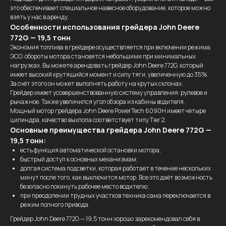
это обеспечивает специальное навесное оборудование, которое можно
взять у нас в аренду.
Особенности использования грейдера John Deere
772G — 19,5 тонн
Экономия топлива в грейдере осуществляется при включении режима
ЭСО: обороты мотора становятся небольшими при минимальных
нагрузках. Вы можете арендовать грейдер John Deere 772G, который
имеет высокий крутящийся момент и силу тяги, увеличенную до 35%.
За счёт этого он может выполнять работу на крутых склонах.
Грейдер имеет усовершенствованную систему управления: рулевое и
рычажное. Также увеличился угол обзора из кабины водителя.
Мощный мотор грейдера John Deere PowerTech 6090H имеет четыре
цилиндра, качество выхлопа соответствует типу Tier 2.
Основные преимущества грейдера John Deere 772G —
19,5 тонн:
есть функция автоматической остановки мотора;
быстрый доступ к основных механизмам;
долгая система подсветки, которая работает в течение нескольких
минут после того, как выключится мотор. Все это даёт возможность
безопасно покинуть рабочее место водителю;
при преодолении трудных участков техника сама переключается в
режим полного привода.
Грейдер John Deere 772G — 19,5 тонн хорошо зарекомендовал себя в