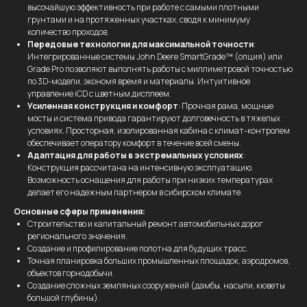
высочайшую эффективность при работе с самыми плотными
грунтами и на протяженных участках, сводя к минимуму
количество проходов.
Передовые технологии для максимальной точности
:
Интегрированные системы John Deere SmartGrade™ (опция) или
Grade Pro позволяют выполнять работы с миллиметровой точностью
по 3D-модели, экономя время и материалы. Интуитивное
управление iCD с цветным дисплеем.
Усиленная конструкция и комфорт
: Прочная рама, мощные
мосты и система привода гарантируют долговечность в тяжелых
условиях. Просторная, изолированная кабина с климат-контролем
обеспечивает оператору комфорт в течение всей смены.
Адаптация для работы в экстремальных условиях
:
Конструкция рассчитана на интенсивную эксплуатацию.
Возможность оснащения для работы при низких температурах
делает его надежным партнером в сибирском климате.
Основные сферы применения:
Строительство и капитальный ремонт автомобильных дорог
регионального значения.
Создание и профилирование полотна для будущих трасс.
Точная планировка больших промышленных площадок, аэродромов,
объектов горнодобычи.
Создание сложных земляных сооружений (дамбы, насыпи, кюветы
большой глубины).