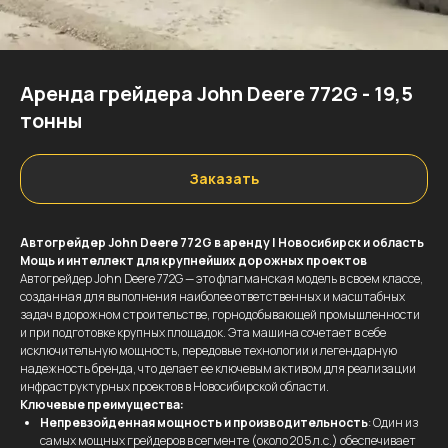
Аренда грейдера John Deere 772G - 19,5
тонны
Заказать
Автогрейдер John Deere 772G в аренду | Новосибирск и область
Мощь и интеллект для крупнейших дорожных проектов
Автогрейдер John Deere 772G — это флагманская модель в своем классе,
созданная для выполнения наиболее ответственных и масштабных
задач в дорожном строительстве, горнодобывающей промышленности
и при подготовке крупных площадок. Эта машина сочетает в себе
исключительную мощность, передовые технологии и легендарную
надежность бренда, что делает ее ключевым активом для реализации
инфраструктурных проектов в Новосибирской области.
Ключевые преимущества:
Непревзойденная мощность и производительность
: Один из
самых мощных грейдеров в сегменте (около 205 л.с.) обеспечивает