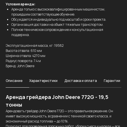
Условия аренды:
Аренда только с высококвалифицированным машинистом,
прошедшим соответствующее обучение.
Обсуждается индивидуально под масштаб и сроки проекта.
Организация доставки на объект тяжелым транспортом.
Полное техническое сопровождение и консультационная
поддержка.
Эксплуатационная масса, кг: 19582
Высота отвала: 610 мм
Ширина отвала: 4270 мм
Радиус поворота: 7.4 м
Бренд: John Deere
Описание
Характеристики
Доставка и оплата
Гарантии
Аренда грейдера John Deere 772G - 19,5
тонны
Арендовать грейдер John Deere 772G — это правильное решение. Он
имеет высокую мощность, в сравнении с техникой своего класса, и
экономичный расход топлива — до 10%.
Подходит для проведения дорожных работ, уборки снега и наледи — все