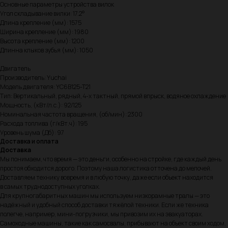
Основные параметры устройства вилок
Угол складывание вилки: 17.2°
Длина крепление (мм): 1575
Ширина крепление (мм): 1980
Высота крепление (мм): 1200
Длинна клыков зубья (мм): 1050
Двигатель
Производитель: Yuchai
Модель двигателя: YC6B125-T21
Тип: Вертикальный, рядный, 4-х тактный, прямой впрыск, водяное охлаждение
Мощность, (кВт/л.с.): 92/125
Номинальная частота вращения, (об/мин): 2300
Расхода топлива (г/кВт.ч): 195
Уровень шума (Дб): 97
Доставка и оплата
Доставка
Мы понимаем, что время — это деньги, особенно на стройке, где каждый день
простоя обходится дорого. Поэтому наша логистика отточена до мелочей.
Доставляем технику вовремя и в любую точку, даже если объект находится
в самых труднодоступных уголках.
Для крупногабаритных машин мы используем низкорамные тралы — это
надёжный и удобный способ доставки тяжёлой техники. Если же техника
полегче, например, мини-погрузчики, мы привозим их на эвакуаторах.
Самоходные машины, такие как самосвалы, прибывают на объект своим ходом,