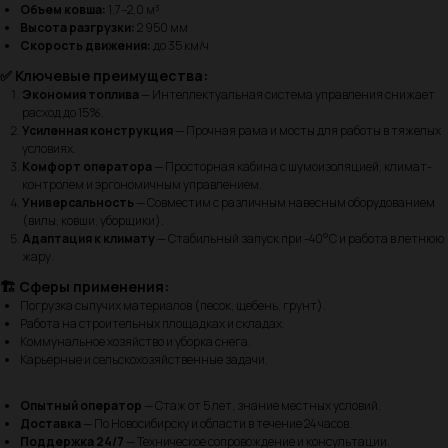
Объем ковша:
1,7–2,0 м³
Высота разгрузки:
2 950 мм
Скорость движения:
до 35 км/ч
✅ Ключевые преимущества:
Экономия топлива
— Интеллектуальная система управления снижает
расход до 15%.
Усиленная конструкция
— Прочная рама и мосты для работы в тяжелых
условиях.
Комфорт оператора
— Просторная кабина с шумоизоляцией, климат-
контролем и эргономичным управлением.
Универсальность
— Совместим с различным навесным оборудованием
(вилы, ковши, уборщики).
Адаптация к климату
— Стабильный запуск при -40°C и работа в летнюю
жару.
🏗️ Сферы применения:
Погрузка сыпучих материалов (песок, щебень, грунт).
Работа на строительных площадках и складах.
Коммунальное хозяйство и уборка снега.
Карьерные и сельскохозяйственные задачи.
Опытный оператор
— Стаж от 5 лет, знание местных условий.
Доставка
— По Новосибирску и области в течение 24 часов.
Поддержка 24/7
— Техническое сопровождение и консультации.