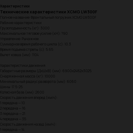
Характеристики
Технические характеристики XCMG LW300F
Полное название: Фронтальный погрузчик XCMG LW300F
Рабочие характеристики
Грузоподъемность (кг): 3000
Максимальное тяговое усилие (кН): ?90
Управление: Рычажное
Суммарное время рабочего цикла (с): 10.3
Время подъема стрелы (с): 5.65
Вылет ковша (мм): 1104
Характеристики движения
Габаритные размеры (ДхШхВ) (мм): 6900х2482х3025
Снаряженная масса (кг): 10000
Минимальный радиус разворота (мм): 6060
Шины: 17.5-25
Колесная база (мм): 2600
Скорость движения вперед (км/ч):
1 передача — 10
2 передача — 16
3 передача — 21
4 передача — 35
Скорость движения назад (км/ч):
1 передача — 14