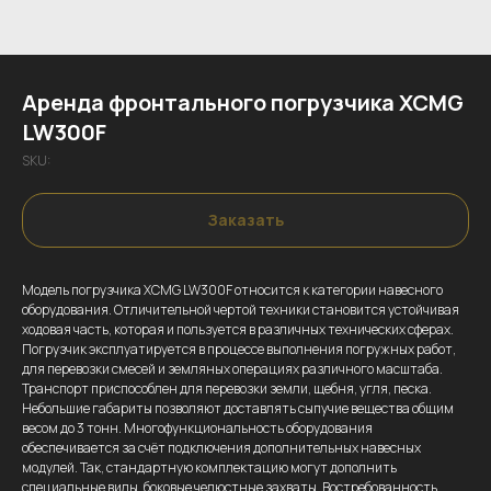
Аренда фронтального погрузчика XCMG
LW300F
SKU:
Заказать
Модель погрузчика XCMG LW300F относится к категории навесного
оборудования. Отличительной чертой техники становится устойчивая
ходовая часть, которая и пользуется в различных технических сферах.
Погрузчик эксплуатируется в процессе выполнения погружных работ,
для перевозки смесей и земляных операциях различного масштаба.
Транспорт приспособлен для перевозки земли, щебня, угля, песка.
Небольшие габариты позволяют доставлять сыпучие вещества общим
весом до 3 тонн. Многофункциональность оборудования
обеспечивается за счёт подключения дополнительных навесных
модулей. Так, стандартную комплектацию могут дополнить
специальные вилы, боковые челюстные захваты. Востребованность