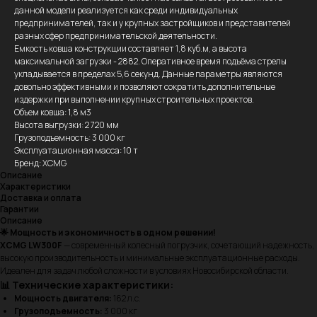
данной модели реализуется как среди индивидуальных
предпринимателей, так и у крупных застройщиков и представителей
разных сфер предпринимательской деятельности.
Емкость ковша конструкции составляет 1,8 куб.м, а высота
максимальной загрузки - 2882. Оперативное время подъёма стрелы
укладывается в пределах 5,6 секунд. Данные параметры являются
довольно эффективными и позволяют сократить дополнительные
издержки при выполнении крупных строительных проектов.
Объем ковша: 1,8 м3
Высота выгрузки: 2 720 мм
Грузоподъемность: 3 000 кг
Эксплуатационная масса: 10 т
Бренд: XCMG
Описание
Характеристики
Доставка и оплата
Гарантии
Описание
🌟 Мощность и экономичность в одном решении!
XCMG LW300F
— современный колесный погрузчик, сочетающий надежность,
высокую производительность и минимальные эксплуатационные расходы.
Идеален для задач любой сложности в условиях Новосибирской области.
📊 Технические характеристики:
Мощность двигателя:
162 л.с.
Грузоподъемность:
3 000 кг