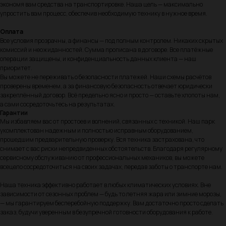
экономя вам средства на транспортировке. Наша цель — максимально
упростить вам процесс, обеспечив необходимую технику в нужное время.
Оплата
Все условия прозрачны, а финансы — под полным контролем. Никаких скрытых
комиссий и неожиданностей. Сумма прописана в договоре. Все платёжные
операции защищены, и конфиденциальность данных клиента — наш
приоритет.
Вы можете не переживать о безопасности платежей. Наши схемы расчётов
проверены временем, а за финансовую безопасность отвечает юридически
закреплённый договор. Всё предельно ясно и просто — оставьте хлопоты нам,
а сами сосредоточьтесь на результатах.
Гарантии
Мы избавляем вас от простоев и волнений, связанных с техникой. Наш парк
укомплектован надежным и полностью исправным оборудованием,
прошедшим предварительную проверку. Вся техника застрахована, что
снимает с вас риски непредвиденных обстоятельств. Благодаря регулярному
сервисному обслуживанию от профессиональных механиков, вы можете
всецело сосредоточиться на своих задачах, передав заботы о транспорте нам.
Наша техника эффективно работает в любых климатических условиях. Вне
зависимости от сезонных проблем — будь то летняя жара или зимние морозы,
— мы гарантируем бесперебойную поддержку. Вам достаточно просто сделать
заказ, будучи уверенным в безупречной готовности оборудования к работе.