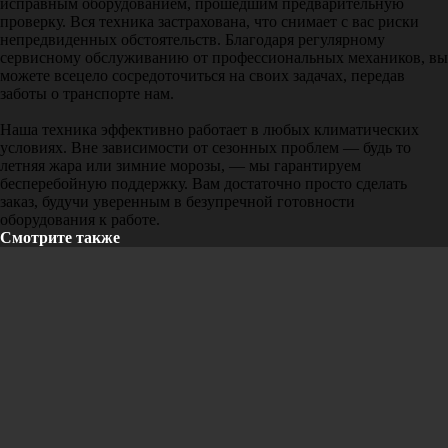
исправным оборудованием, прошедшим предварительную
проверку. Вся техника застрахована, что снимает с вас риски
непредвиденных обстоятельств. Благодаря регулярному
сервисному обслуживанию от профессиональных механиков, вы
можете всецело сосредоточиться на своих задачах, передав
заботы о транспорте нам.
Наша техника эффективно работает в любых климатических
условиях. Вне зависимости от сезонных проблем — будь то
летняя жара или зимние морозы, — мы гарантируем
бесперебойную поддержку. Вам достаточно просто сделать
заказ, будучи уверенным в безупречной готовности
оборудования к работе.
Смотрите также