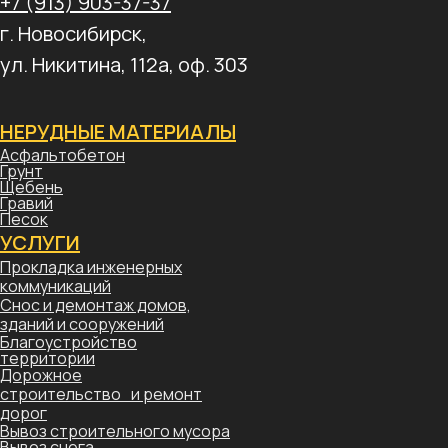
+7 (913) 903-37-37
г. Новосибирск,
ул. Никитина, 112а, оф. 303
НЕРУДНЫЕ МАТЕРИАЛЫ
Асфальтобетон
Грунт
Щебень
Гравий
Песок
УСЛУГИ
Прокладка инженерных
коммуникаций
Снос и демонтаж домов,
зданий и сооружений
Благоустройство
территории
Дорожное
строительство и ремонт
дорог
Вывоз строительного мусора
Вывоз снега