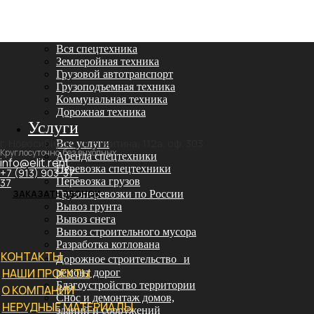
Аренда спецтехники
Вся спецтехника
Землеройная техника
Грузовой автотранспорт
Грузоподъемная техника
Коммунальная техника
Дорожная техника
Услуги
г. Новосибирск, ул. Никитина, 112а, оф. 303
Все услуги
Круглосуточно, без выходных
Аренда спецтехники
info@elit.rent
Перевозка спецтехники
+7 (913) 903-37-
Перевозка грузов
37
ЗАКАЗАТЬ ЗВОНОК
Грузоперевозки по России
Вывоз грунта
Вывоз снега
Вывоз строительного мусора
Разработка котлована
КОНТАКТЫ
Дорожное строительство и
НАШИ ПРОЕКТЫ
ремонт дорог
Благоустройство территории
О КОМПАНИИ
Снос и демонтаж домов,
НЕРУДНЫЕ МАТЕРИАЛЫ
зданий и сооружений