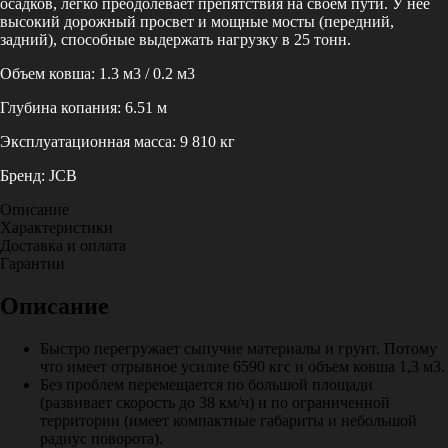
осадков, легко преодолевает препятствия на своем пути. У нее
высокий дорожный просвет и мощные мосты (передний,
задний), способные выдержать нагрузку в 25 тонн.
Объем ковша: 1.3 м3 / 0.2 м3
Глубина копания: 6.51 м
Эксплуатационная масса: 9 810 кг
Бренд: JCB
Описание
Характеристики
Доставка и оплата
Гарантии
Описание
Быстро перегружает сыпучие материалы и грунт. Потому
что имеет отрывное усилие 6590 кгс и объем ковша 1,3 м3.
Без проблем перемещается по большой площади
(развивает скорость до 38 км/ч) и по ограниченной
территории (имеет компактные габариты и небольшой
радиус поворота).