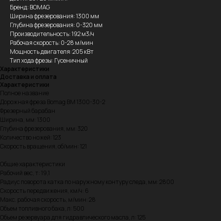
Бренд: BOMAG
Ширина фрезерования: 1300 мм
Глубина фрезерования: 0-320 мм
Производительность: 192 м3/ч
Рабочая скорость: 0-28 м/мин
Мощность двигателя: 205 кВт
Тип хода фрезы: Гусеничный
Характеристики
Доставка и оплата
Характеристики
Полное название
Дорожная фреза Bomag BM 1300-30-2
Фрезерный барабан
Ширина, мм: 1300
Глубина фрезерования, мм: 320
Количество ножей: 123
Скорость вращения, об/мин: 121
Общие характеристики
Рабочий вес, т: 19,1
Радиус поворота катка по наружному контуру следа, мм: 2800
Скорость передвижения, км/ч: 6
Макс. рабочая скорость, м/мин: 28
Объем топливного бака, л: 500
Объем резервуара для гидравлического масла, л: 125