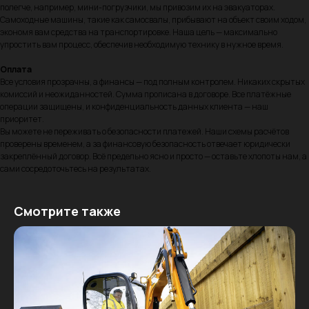
полегче, например, мини-погрузчики, мы привозим их на эвакуаторах.
Самоходные машины, такие как самосвалы, прибывают на объект своим ходом,
экономя вам средства на транспортировке. Наша цель — максимально
упростить вам процесс, обеспечив необходимую технику в нужное время.
Оплата
Все условия прозрачны, а финансы — под полным контролем. Никаких скрытых
комиссий и неожиданностей. Сумма прописана в договоре. Все платёжные
операции защищены, и конфиденциальность данных клиента — наш
приоритет.
Вы можете не переживать о безопасности платежей. Наши схемы расчётов
проверены временем, а за финансовую безопасность отвечает юридически
закреплённый договор. Всё предельно ясно и просто — оставьте хлопоты нам, а
сами сосредоточьтесь на результатах.
Смотрите также