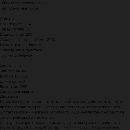
Объем водяного бака, л: 1250
Тип: гусеничные ленты
Двигатель
Производитель: CAT
Тип двигателя: C7
Мощность, кВт: 205
Скорость вращения, об/мин: 2200
Количество цилиндров: 6
Охлаждение: жидкостное
Топливо: дизельное
Ходовая часть
Тип: гусеничный
Ширина, мм: 260
Длина, мм: 570
Высота, мм: 1265
Доставка и оплата
Доставка
Мы понимаем, что время — это деньги, особенно на стройке, где каждый день
простоя обходится дорого. Поэтому наша логистика отточена до мелочей.
Доставляем технику вовремя и в любую точку, даже если объект находится в
самых труднодоступных уголках.
Для крупногабаритных машин мы используем низкорамные тралы — это
надёжный и удобный способ доставки тяжёлой техники. Если же техника