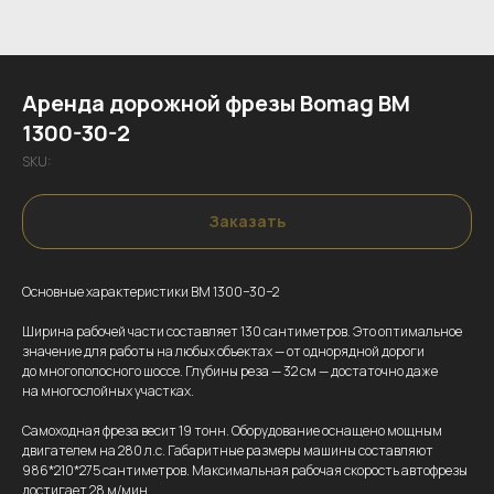
Аренда дорожной фрезы Bomag BM
1300-30-2
SKU:
Заказать
Основные характеристики BM 1300−30−2
Ширина рабочей части составляет 130 сантиметров. Это оптимальное
значение для работы на любых объектах — от однорядной дороги
до многополосного шоссе. Глубины реза — 32 см — достаточно даже
на многослойных участках.
Самоходная фреза весит 19 тонн. Оборудование оснащено мощным
двигателем на 280 л.с. Габаритные размеры машины составляют
986*210*275 сантиметров. Максимальная рабочая скорость автофрезы
достигает 28 м/мин.